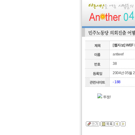
[웹자보] WE
antiwef
38
2004년 05월 
- 188
투쟁!