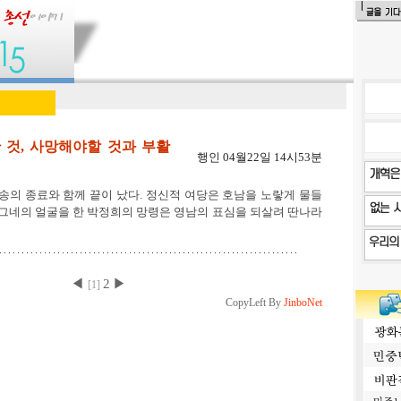
 것, 사망해야할 것과 부활
행인 04월22일 14시53분
방송의 종료와 함께 끝이 났다. 정신적 여당은 호남을 노랗게 물들
박그네의 얼굴을 한 박정희의 망령은 영남의 표심을 되살려 딴나라
◀
2
▶
[
1
]
CopyLeft By
JinboNet